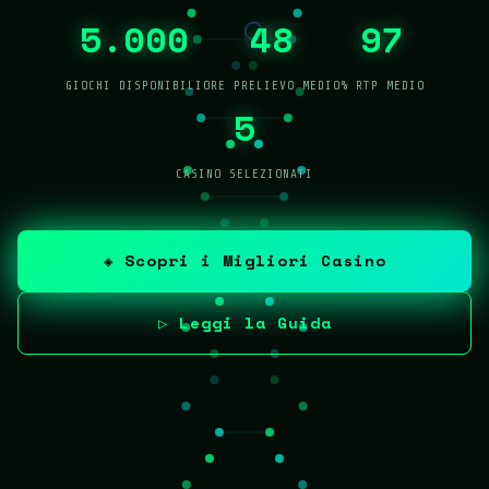
5.000
48
97
GIOCHI DISPONIBILI
ORE PRELIEVO MEDIO
% RTP MEDIO
5
CASINO SELEZIONATI
◈ Scopri i Migliori Casino
▷ Leggi la Guida