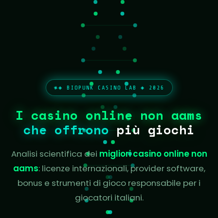
◈ BIOPUNK CASINO LAB ◈ 2026
I casino online non aams
che offrono
più giochi
Analisi scientifica dei
migliori casino online non
aams
: licenze internazionali, provider software,
bonus e strumenti di gioco responsabile per i
giocatori italiani.