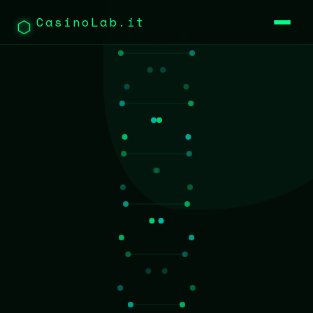
CasinoLab.it